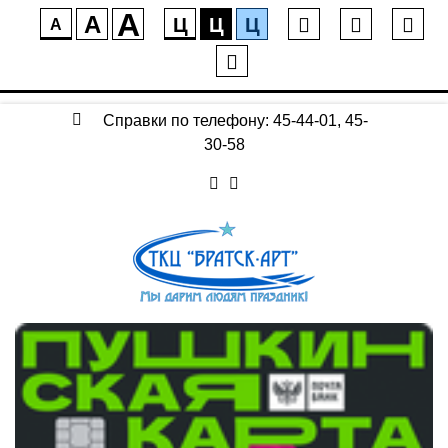
A
A
Ц
Ц
Ц
A
Справки по телефону: 45-44-01, 45-
30-58