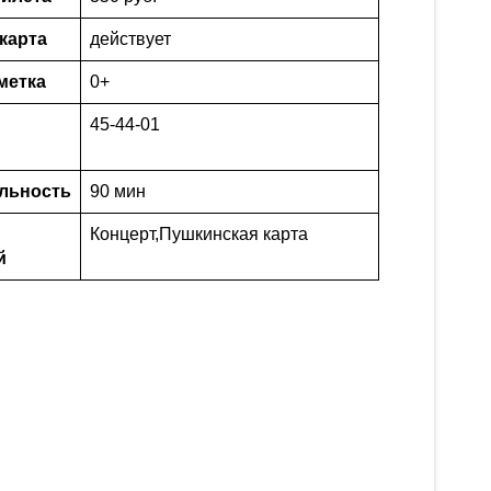
карта
действует
метка
0+
45-44-01
льность
90 мин
Концерт
,
Пушкинская карта
й