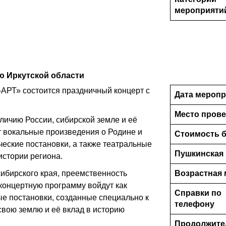
мероприяти
ю Иркутской области
-АРТ» состоится праздничный концерт с
Дата меропр
Место пров
личию России, сибирской земле и её
т вокальные произведения о Родине и
Стоимость б
еские постановки, а также театральные
Пушкинская 
стории региона.
ибирского края, преемственность
Возрастная 
 концертную программу войдут как
Справки по
ые постановки, созданные специально к
телефону
свою землю и её вклад в историю
Продолжите