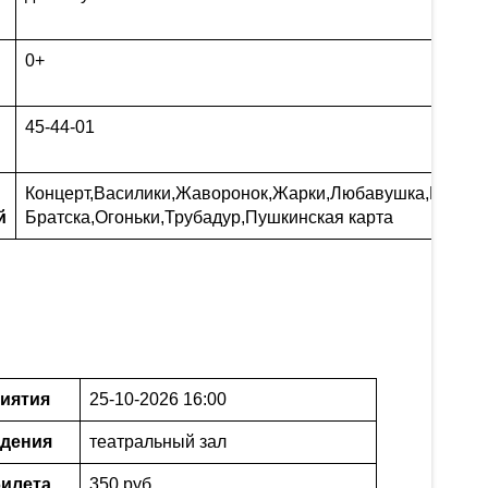
0+
45-44-01
Концерт
,
Василики
,
Жаворонок
,
Жарки
,
Любавушка
,
Молодо
й
Братска
,
Огоньки
,
Трубадур
,
Пушкинская карта
иятия
25-10-2026 16:00
едения
театральный зал
илета
350 руб.