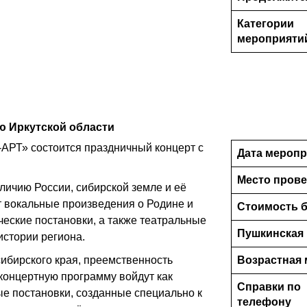
Категории
мероприяти
ю Иркутской области
-АРТ» состоится праздничный концерт с
Дата меропр
Место пров
личию России, сибирской земле и её
т вокальные произведения о Родине и
Стоимость б
еские постановки, а также театральные
Пушкинская 
стории региона.
ибирского края, преемственность
Возрастная 
 концертную программу войдут как
Справки по
ые постановки, созданные специально к
телефону